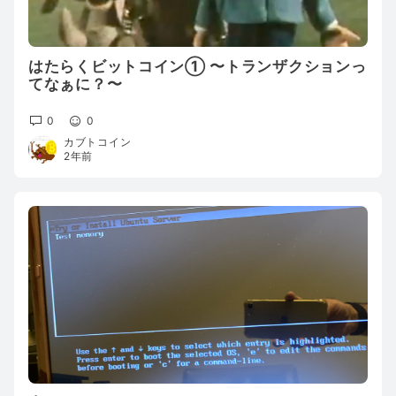
はたらくビットコイン① 〜トランザクションっ
てなぁに？〜
0
0
カブトコイン
2年前