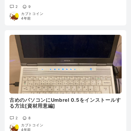
2
9
カブトコイン
4年前
古めのパソコンにUmbrel 0.5をインストールす
る方法[資材用意編]
2
8
カブトコイン
4年前