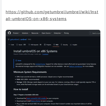
https://github.com/getumbrel/umbrel/wiki/Inst
all-umbrelOS-on-x86-systems