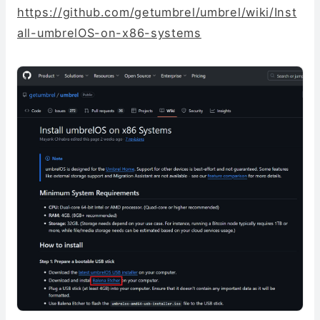
https://github.com/getumbrel/umbrel/wiki/Inst
all-umbrelOS-on-x86-systems