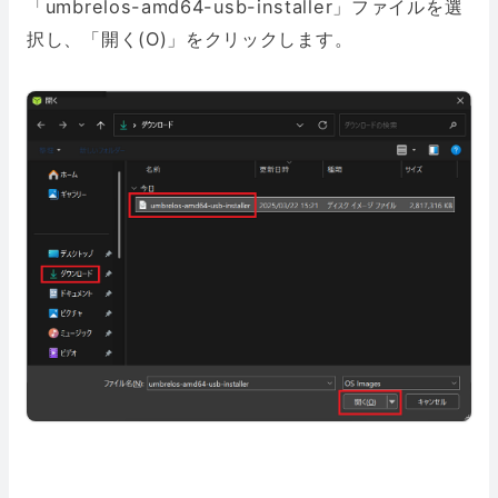
「umbrelos-amd64-usb-installer」ファイルを選
択し、「開く(O)」をクリックします。