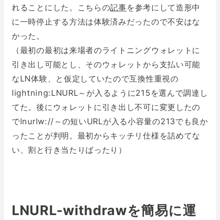
れることにした。こちらの
記事
を参考にして造形中
に一時停止する方法は体験済みだったので不安はな
かった。
（最初の最初は来場者のライトニングウォレットに
引き出し可能とし、そのウォレットから支払い可能
なLN体験、と仮定していたので互換性重視の
lightning:LNURL～が入るように215を選んで調達し
てた。後にウォレットに引き出し不可に変更したの
でlnurlw://～の短いURLが入る小容量の213でも良か
ったことが判明。最初からキッチリ仕様を詰めてな
い、割と行き当たりばったり）
LNURL-withdrawを簡易に運