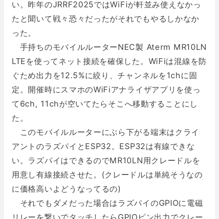
い。昨年のJRRF2025ではWiFiが軒並み使えなかっ
たと聞いて戦々恐々だったがそれでもやるしかなか
った。
手持ちのモバイルルーターNEC製 Aterm MR10LN
LTEを使ってネット接続を確保した。WiFiは混線を防
ぐため出力を12.5%に絞り、チャンネルを1chに固
定。開催時にスマホのWiFiアナライザアプリを使っ
て6ch, 11chが空いてたらそこへ移動することにし
た。
このモバイルルーターにぶら下がる端末はクライ
アントのラズパイとESP32。ESP32は有線できな
い。ラズパイはできるのでMR10LN用クレードルを
用意し有線接続させた。(クレードルは単純そうなの
に価格高いよどうなってるの)
それでもダメだった場合はラズパイのGPIOに電磁
リレーを繋いでタッチしたらGPIOピン出力でクレー