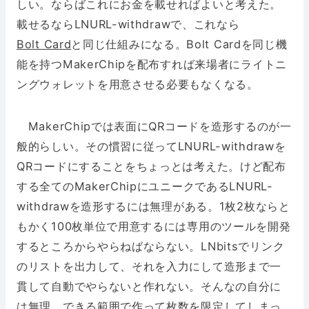
しい。ならばこれにお金を載せればよいと考えた。
載せるならLNURL-withdrawで、これなら
Bolt Card
と同じ仕組みになる。Bolt Cardを同じ機
能を持つMakerChipを配布すれば来場者にライトニ
ングウォレットを用意させる必要もなくなる。
MakerChipでは表面にQRコードを造形するのが一
般的らしい。その慣習に従ってLNURL-withdrawを
QRコードにすることをちょっとは考えた。けど配布
する全てのMakerChipにユニークであるLNURL-
withdrawを造形するには無理がある。1枚2枚ならと
もかく100枚単位で用意するには専用のツールを開発
するところからやらねばならない。LNbitsでリンク
のリストを出力して、それを入力にして造形まで一
貫して自動でやらないと作れない。そんなの自分に
は無理。できる範囲で作って枚数を限定してしまっ