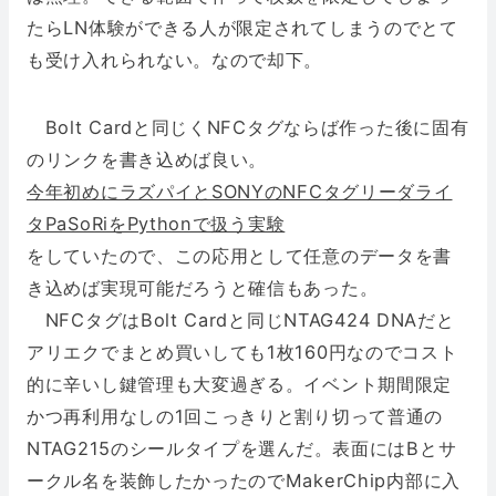
たらLN体験ができる人が限定されてしまうのでとて
も受け入れられない。なので却下。
Bolt Cardと同じくNFCタグならば作った後に固有
のリンクを書き込めば良い。
今年初めにラズパイとSONYのNFCタグリーダライ
タPaSoRiをPythonで扱う実験
をしていたので、この応用として任意のデータを書
き込めば実現可能だろうと確信もあった。
NFCタグはBolt Cardと同じNTAG424 DNAだと
アリエクでまとめ買いしても1枚160円なのでコスト
的に辛いし鍵管理も大変過ぎる。イベント期間限定
かつ再利用なしの1回こっきりと割り切って普通の
NTAG215のシールタイプを選んだ。表面にはBとサ
ークル名を装飾したかったのでMakerChip内部に入