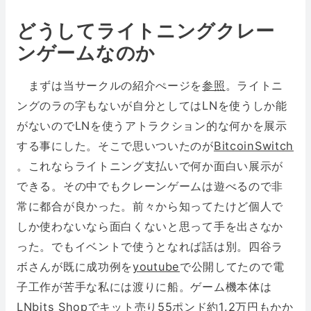
どうしてライトニングクレー
ンゲームなのか
まずは当サークルの紹介ぺージを
参照
。ライトニ
ングのラの字もないが自分としてはLNを使うしか能
がないのでLNを使うアトラクション的な何かを展示
する事にした。そこで思いついたのが
BitcoinSwitch
。これならライトニング支払いで何か面白い展示が
できる。その中でもクレーンゲームは遊べるので非
常に都合が良かった。前々から知ってたけど個人で
しか使わないなら面白くないと思って手を出さなか
った。でもイベントで使うとなれば話は別。四谷ラ
ボさんが既に成功例を
youtube
で公開してたので電
子工作が苦手な私には渡りに船。ゲーム機本体は
LNbits Shop
でキット売り55ポンド約1.2万円もかか