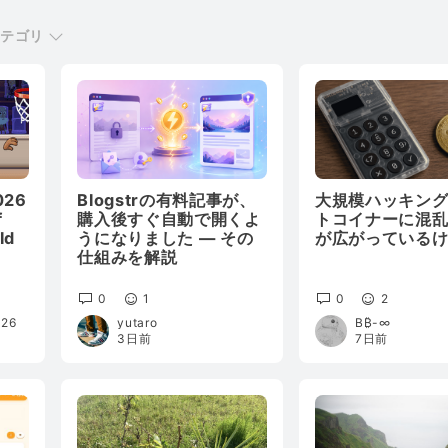
カテゴリ
026
Blogstrの有料記事が、
大規模ハッキン
f
購入後すぐ自動で開くよ
トコイナーに混
ld
うになりました — その
が広がっている
仕組みを解説
0
1
0
2
026
yutaro
B₿-∞
3日前
7日前