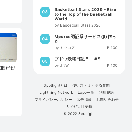
Basketball Stars 2026 – Rise
a
to the Top of the Basketball
World
Basketball Stars 2026
Mpurse認証系サービス(β)作っ
た
ミツコア
100
ブドウ栽培日記５ ＃5
JNW
100
作戦だﾓﾅ
Spotlightとは
使い方・よくある質問
Lightning Network
Lapp一覧
利用規約
プライバシーポリシー
広告掲載
お問い合わせ
カイゼン目安箱
© 2022 Spotlight