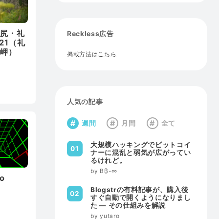
利尻・礼
Reckless広告
-21（礼
谷岬）
掲載方法は
こちら
人気の記事
週間
月間
全て
大規模ハッキングでビットコイ
ナーに混乱と弱気が広がってい
るけれど。
B₿-∞
to
Blogstrの有料記事が、購入後
すぐ自動で開くようになりまし
た — その仕組みを解説
yutaro