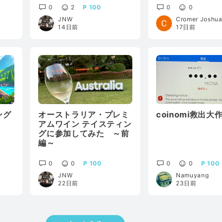
0
2
100
0
0
JNW
Cromer Joshu
14日前
17日前
ング
オーストラリア・プレミ
coinomi救出大
アムワイン テイスティン
グに参加してみた ～前
編～
0
0
100
0
0
100
JNW
Namuyang
22日前
23日前