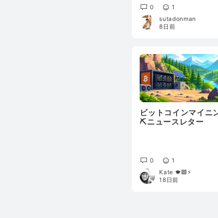
0
1
sutadonman
8日前
ビットコインマイニ
⛏️ニュースレター
0
1
Kate 🍁🟩⚡️
18日前