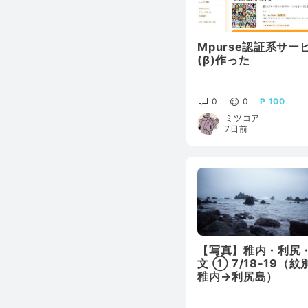
Mpurse認証系サー
(β)作った
0
0
100
ミツコア
7日前
【写真】稚内・利尻
文 ① 7/18-19（紋
稚内→利尻島）