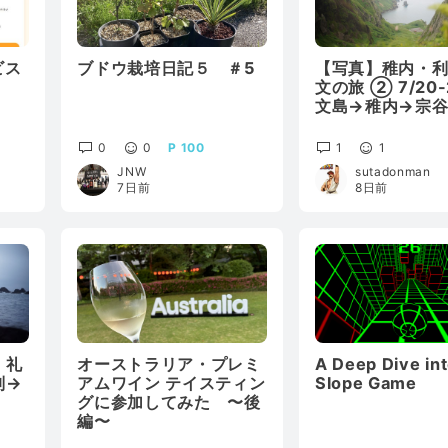
ビス
ブドウ栽培日記５ ＃5
【写真】稚内・
文の旅 ② 7/20
文島→稚内→宗
0
0
100
1
1
JNW
sutadonman
7日前
8日前
・礼
オーストラリア・プレミ
A Deep Dive in
別→
アムワイン テイスティン
Slope Game
グに参加してみた 〜後
編〜