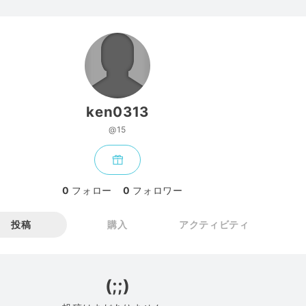
ken0313
@15
0
フォロー
0
フォロワー
投稿
購入
アクティビティ
(;;)