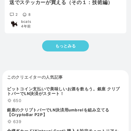
送でステッカーが買える（その１：技術編）
2
8
bcats
4年前
もっとみる
このクリエイターの人気記事
ビットコイン支払いで美味しいお酒を飲もう。銀座 クリプ
トバーでLN決済がスタート！
650
銀座のクリプトバーでLN決済用umbrelを組み立てる
【CryptoBar P2P】
639
金継ぎカード(Kintsugi Card) 購入＆設定チュートリアル