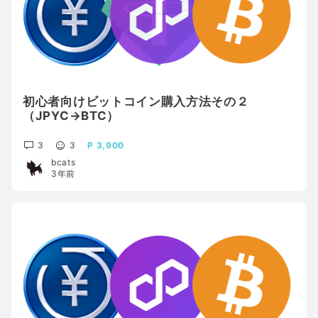
初心者向けビットコイン購入方法その２
（JPYC→BTC）
3
3
3,900
bcats
3年前