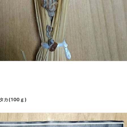
カ(100ｇ)