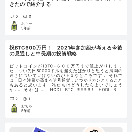
きたので紹介する
0
0
おちゃ
5年前
祝BTC600万円！ 2021年参加組が考える今後
の見通しと中長期の投資戦略
ビットコインが1BTC=６００万円まで値上がりしまし
た，つい先日50000ドルを超えたばかりと思うと展開の
速さについていけないのが正直なところです． それで
は，日々注目が高まる暗号通貨，いつかドカンとくること
もあると思います．私たちはどうしたらよいでしょう
か.... それは... HODL BTC !!!!!!!!!!!! HODL BTC
!!!!!!!!!!!! HODL BTC !!!!!!!!!!!! すみません... これがいい
たかっただけです．５万ドル突破した時の記事はこちらな
2
1
のでそれで許してください...
おちゃ
5年前