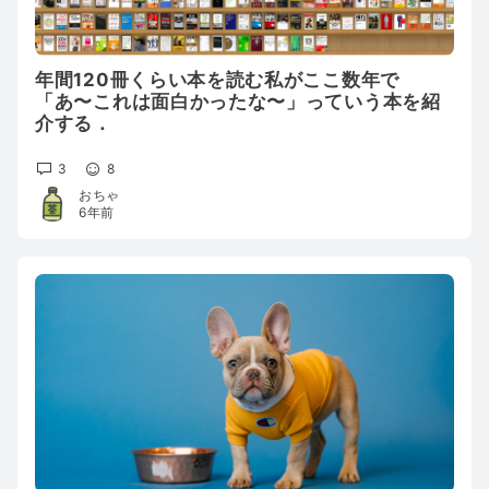
年間120冊くらい本を読む私がここ数年で
「あ〜これは面白かったな〜」っていう本を紹
介する．
3
8
おちゃ
6年前