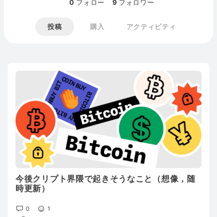
0
フォロー
9
フォロワー
投稿
購入
アクティビティ
今後クリプト界隈で起きそうなこと（想像，随
時更新）
0
1