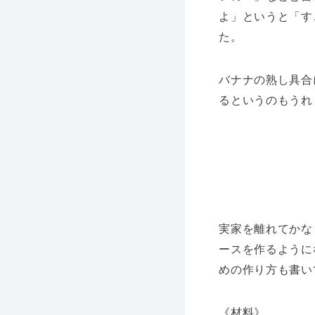
よ」というと「す
た。
バナナの熟し具合
るというのもうれ
実家を離れてかな
ースを作るように
めの作り方も書い
《材料》