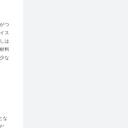
がつ
イス
しは
材料
少な
とな
だ