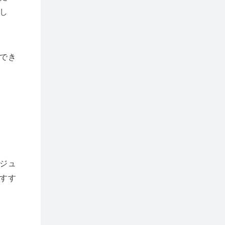
し
でき
ジュ
すす