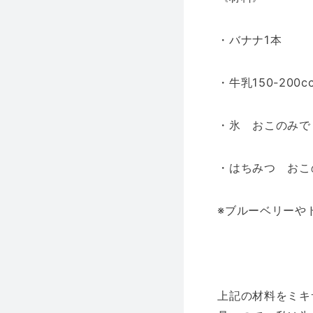
・バナナ1本
・牛乳150-200c
・氷 おこのみで
・はちみつ おこ
※ブルーベリーや
上記の材料をミキ