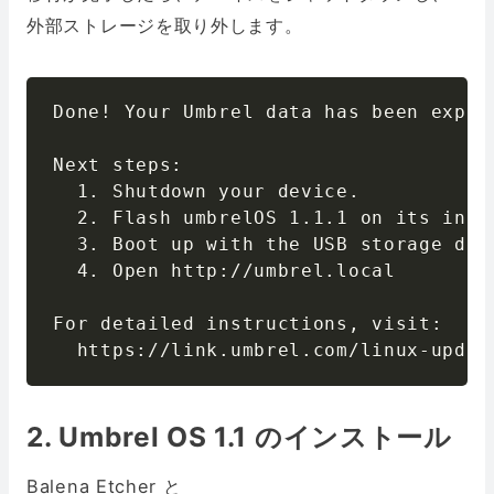
外部ストレージを取り外します。
Done! Your Umbrel data has been expor
Next steps:

  1. Shutdown your device.

  2. Flash umbrelOS 1.1.1 on its inter
  3. Boot up with the USB storage dev
  4. Open http://umbrel.local

For detailed instructions, visit:

  https://link.umbrel.com/linux-updat
2. Umbrel OS 1.1 のインストール
Balena Etcher
と