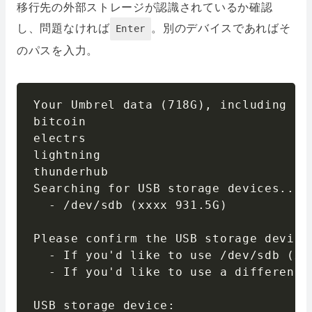
移行先の外部ストレージが認識されているか確認
し、問題なければ
。別のデバイスであればそ
Enter
のパスを入力。
Your Umbrel data (718G), including th
bitcoin

electrs

lightning

thunderhub

Searching for USB storage devices...

  - /dev/sdb (xxxx 931.5G)

Please confirm the USB storage device
  - If you'd like to use /dev/sdb (xx
  - If you'd like to use a different 
USB storage device: