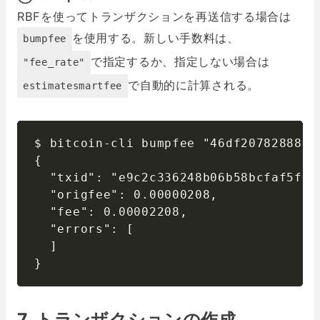
RBFを使ってトランザクションを再送信する場合は
を使用する。新しい手数料は、
bumpfee
で指定するか、指定しない場合は
"fee_rate"
で自動的に計算される。
estimatesmartfee
$ bitcoin-cli bumpfee "46df2078288888
{

  "txid": "e9c2c336248b06b58bcfaf5f19
  "origfee": 0.00000208,

  "fee": 0.00002208,

  "errors": [

  ]

}
7. トランザクションの作成