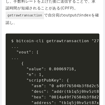
し、手数料レートを上げた後に送信することで、承
認時間が短縮されることがある(CPFP)。
で自分宛のoutputのindexを確
getrawtransaction
認し、
$ bitcoin-cli getrawtransaction "2741
...

  "vout": [

...

    {

      "value": 0.00069718,

      "n": 1,

      "scriptPubKey": {

        "asm": "0 a49f76504b3f8d2c5be
        "desc": "addr(tb1q5j0hv5zt87x
        "hex": "0014a49f76504b3f8d2c5
        "address": "tb1q5j0hv5zt87xjc