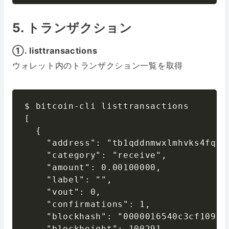
5. トランザクション
①. listtransactions
ウォレット内のトランザクション一覧を取得
$ bitcoin-cli listtransactions

[

  {

    "address": "tb1qddnmwxlmhvks4fqx3
    "category": "receive",

    "amount": 0.00100000,

    "label": "",

    "vout": 0,

    "confirmations": 1,

    "blockhash": "0000016540c3cf1094f
    "blockheight": 100291,
