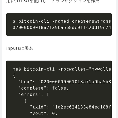
用)のUTXOを使用し、トランザクションを作成
$ bitcoin-cli -named createrawtransac
02000000018a71a9ba5b8de011c2dd19e7469
inputsに署名
me$ bitcoin-cli -rpcwallet="mywallet2
{

  "hex": "020000000001018a71a9ba5b8de
  "complete": false,

  "errors": [

    {

      "txid": "1d2ec624133e84ed188f23
      "vout": 0,
