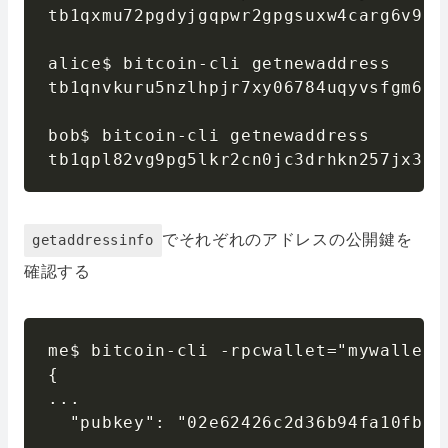
tb1qxmu72pgdyjgqpwr2gpgsuxw4carg6v900p
alice$ bitcoin-cli getnewaddress

tb1qnvkuru5nzlhpjr7xy06784uqyvsfgm65k9
bob$ bitcoin-cli getnewaddress

tb1qpl82vg9pg5lkr2cn0jc3drhkn257jx3n7
でそれぞれのアドレスの公開鍵を
getaddressinfo
確認する
me$ bitcoin-cli -rpcwallet="mywallet2
{

...

  "pubkey": "02e62426c2d36b94fa10fb6b
...
