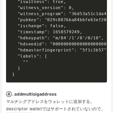
  "iswitness": true,

  "witness_version": 0,

  "witness_program": "36d53a51c1da49d
  "pubkey": "029c8876ba84bbfe63ef200d
  "ischange": false,

  "timestamp": 1658579249,

  "hdkeypath": "m/84'/1'/0'/0/10",

  "hdseedid": "00000000000000000000000
  "hdmasterfingerprint": "5f1c3b57",

  "labels": [

    ""

  ]

}
④. addmultisigaddress
マルチシグアドレスをウォレットに追加する。
descriptor walletではサポートされていないので、