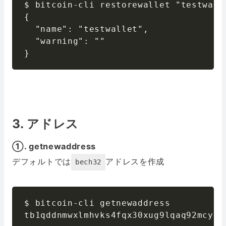
$ bitcoin-cli restorewallet "testwall
{

  "name": "testwallet",

  "warning": ""

}
3. アドレス
①. getnewaddress
デフォルトでは
アドレスを作成
bech32
$ bitcoin-cli getnewaddress

tb1qddnmwxlmhvks4fqx30xug9lqaq92mcyfv