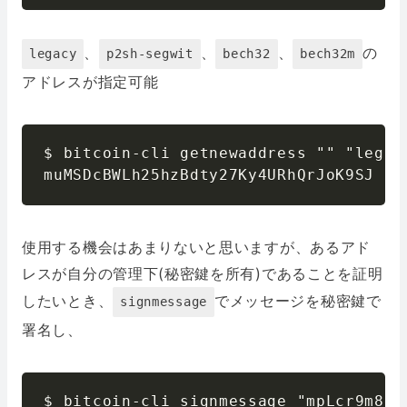
、
、
、
の
legacy
p2sh-segwit
bech32
bech32m
アドレスが指定可能
$ bitcoin-cli getnewaddress "" "legacy
muMSDcBWLh25hzBdty27Ky4URhQrJoK9SJ
使用する機会はあまりないと思いますが、あるアド
レスが自分の管理下(秘密鍵を所有)であることを証明
したいとき、
でメッセージを秘密鍵で
signmessage
署名し、
$ bitcoin-cli signmessage "mpLcr9m8gk