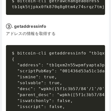
$ bitcoin-cli getrawchangeaddress

tb1qk5tjpkx0fk870q8g0tm4z74srqz7tmj35
③. getaddressinfo
アドレスの情報を取得する
$ bitcoin-cli getaddressinfo "tb1qxm2
{

  "address": "tb1qxm2n55wpmfyapta3pay
  "scriptPubKey": "001436d53a51c1da49
  "ismine": true,

  "solvable": true,

  "desc": "wpkh([5f1c3b57/84'/1'/0'/0
  "parent_desc": "wpkh([5f1c3b57/84'/
  "iswatchonly": false,

  "isscript": false,
