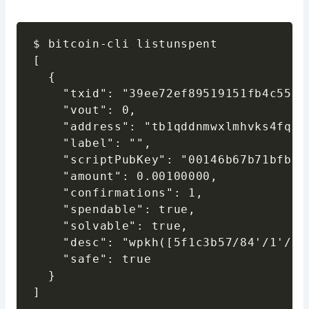
$ bitcoin-cli listunspent

[

  {

    "txid": "39ee72ef89519151fb4c55b8
    "vout": 0,

    "address": "tb1qddnmwxlmhvks4fqx3
    "label": "",

    "scriptPubKey": "00146b67b71bfbbb
    "amount": 0.00100000,

    "confirmations": 1,

    "spendable": true,

    "solvable": true,

    "desc": "wpkh([5f1c3b57/84'/1'/0'
    "safe": true

  }

]