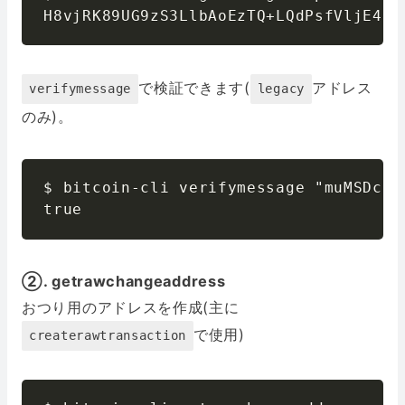
H8vjRK89UG9zS3LlbAoEzTQ+LQdPsfVljE4Lq
で検証できます(
アドレス
verifymessage
legacy
のみ)。
$ bitcoin-cli verifymessage "muMSDcBW
true
②. getrawchangeaddress
おつり用のアドレスを作成(主に
で使用)
createrawtransaction