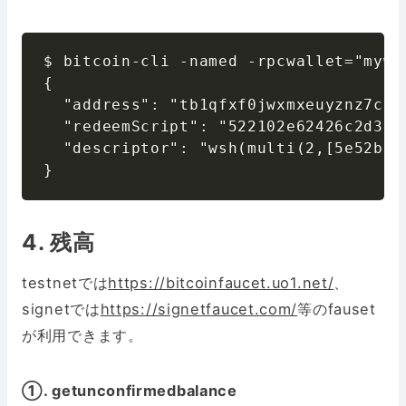
$ bitcoin-cli -named -rpcwallet="mywa
{

  "address": "tb1qfxf0jwxmxeuyznz7ceq
  "redeemScript": "522102e62426c2d36b
  "descriptor": "wsh(multi(2,[5e52b1f
}
4. 残高
testnetでは
https://bitcoinfaucet.uo1.net/
、
signetでは
https://signetfaucet.com/
等のfauset
が利用できます。
①. getunconfirmedbalance