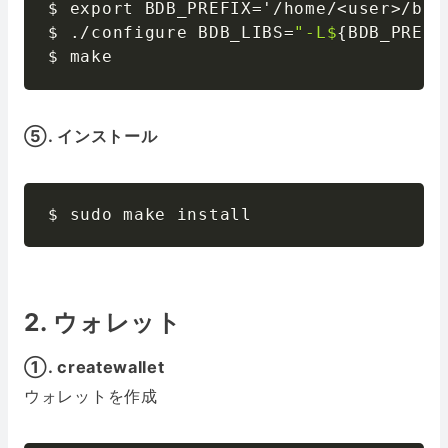
$ export BDB_PREFIX=
'/home/<user>/bit
$ ./configure BDB_LIBS=
"-L$
{
BDB_PREFI
$ make
⑤. インストール
$ sudo make install
2. ウォレット
①. createwallet
ウォレットを作成