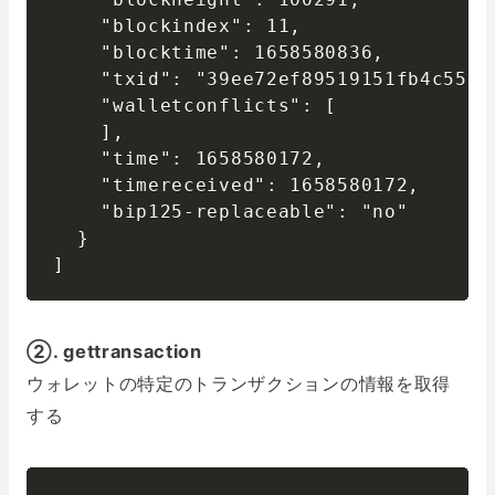
    "blockindex": 11,

    "blocktime": 1658580836,

    "txid": "39ee72ef89519151fb4c55b8
    "walletconflicts": [

    ],

    "time": 1658580172,

    "timereceived": 1658580172,

    "bip125-replaceable": "no"

  }

]
②. gettransaction
ウォレットの特定のトランザクションの情報を取得
する