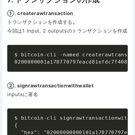
①. createrawtransaction
トランザクションを作成する
。
今回は1 input, 2 outputsのトランザクションを作成
$ bitcoin-cli -named createrawtransac
②. signrawtransactionwithwallet
inputsに署名
$ bitcoin-cli signrawtransactionwithw
{

  "hex": "02000000000101a178770797eac