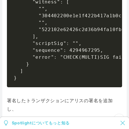
      "witness": [

        "",

        "304402200e1e1f422b417a1b0cf6
        "",

        "522102e62426c2d36b94fa10fb6b
      ],

      "scriptSig": "",

      "sequence": 4294967295,

      "error": "CHECK(MULTI)SIG faili
    }

  ]

}
署名したトランザクションにアリスの署名を追加
し、
Spotlightについてもっと知る