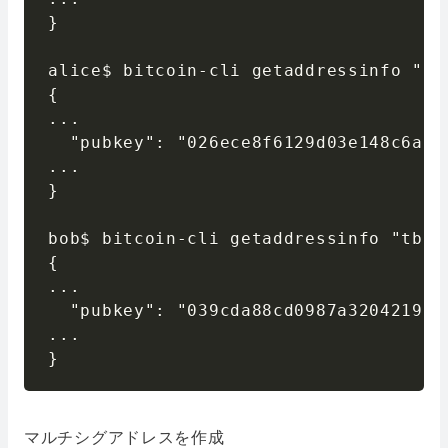
}

alice$ bitcoin-cli getaddressinfo "tb
{

...

  "pubkey": "026ece8f6129d03e148c6add
...

}

bob$ bitcoin-cli getaddressinfo "tb1q
{

...

  "pubkey": "039cda88cd0987a320421952
...

}
マルチシグアドレスを作成