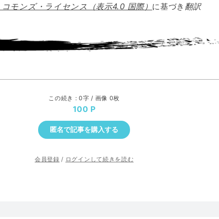
コモンズ・ライセンス（表示4.0 国際）
に基づき
翻訳
この続き : 0字 / 画像 0枚
100
匿名で記事を購入する
会員登録
/
ログインして続きを読む