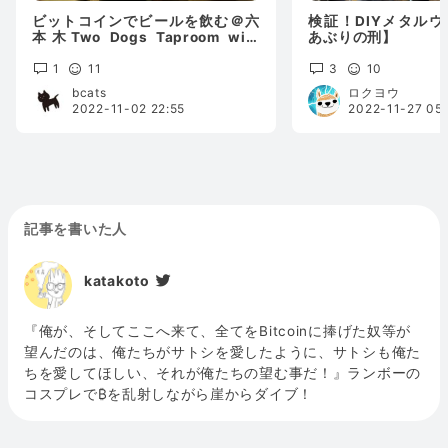
ビットコインでビールを飲む＠六
検証！DIYメタル
本木Two Dogs Taproom with
あぶりの刑】
TeaTwoさん
1
11
3
10
bcats
ロクヨウ
2022-11-02 22:55
2022-11-27 05:
記事を書いた人
katakoto
『俺が、そしてここへ来て、全てをBitcoinに捧げた奴等が
望んだのは、俺たちがサトシを愛したように、サトシも俺た
ちを愛してほしい、それが俺たちの望む事だ！』ランボーの
コスプレで₿を乱射しながら崖からダイブ！