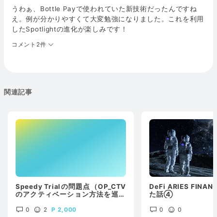
うわぁ、Bottle Payで使われていた新技術だったんですね
え。例が分かりやすくて大変勉強になりました。これを利用
したSpotlightの進化が楽しみです！
コメント2件
関連記事
Speedy Trialの問題点（OP_CTV
DeFi ARIES FIN
のアクティベーション方法を巡っ
た話④
て）
0
2
2,000
0
0