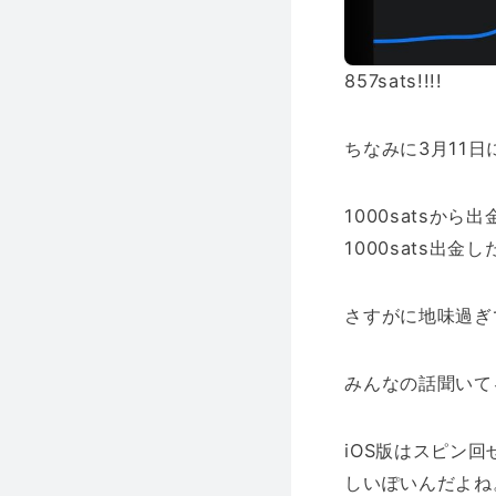
857sats!!!!
ちなみに3月11
1000satsか
1000sats出
さすがに地味過ぎ
みんなの話聞いて
iOS版はスピン回
しいぽいんだよね