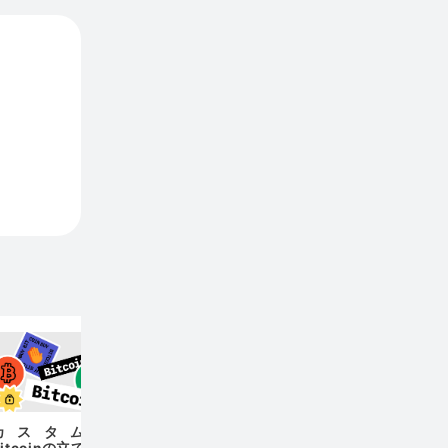
ゼロ知
ットコ
支払い
カスタムsignet
AMPL Rebase Log
Bitcoinの立て方