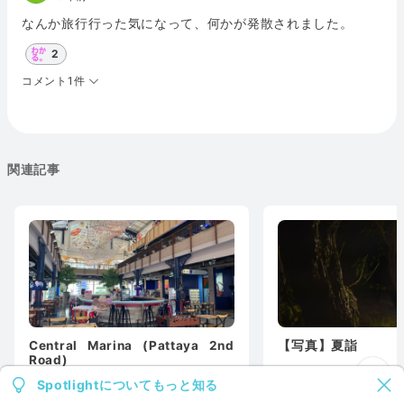
なんか旅行行った気になって、何かが発散されました。
2
コメント1件
関連記事
Central Marina (Pattaya 2nd
【写真】夏詣
Road)
Spotlightについてもっと知る
0
0
2
1