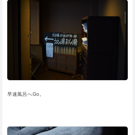
早速風呂へGo。