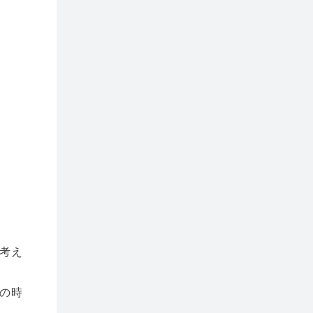
考え
の時