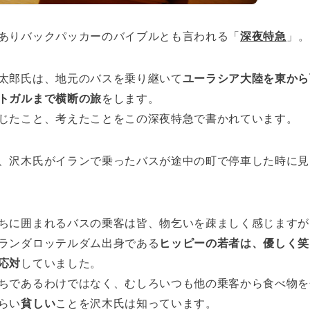
ありバックパッカーのバイブルとも言われる「
深夜特急
」。
太郎氏は、地元のバスを乗り継いて
ユーラシア大陸を東から
トガルまで横断の旅
をします。
じたこと、考えたことをこの深夜特急で書かれています。
、沢木氏がイランで乗ったバスが途中の町で停車した時に見
ちに囲まれるバスの乗客は皆、物乞いを疎ましく感じますが
ランダロッテルダム出身である
ヒッピーの若者は、優しく笑
応対
していました。
ちであるわけではなく、むしろいつも他の乗客から食べ物を
らい
貧しい
ことを沢木氏は知っています。