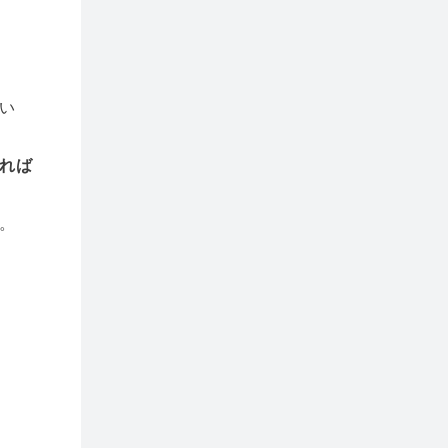
い
れば
。