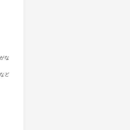
がな
など