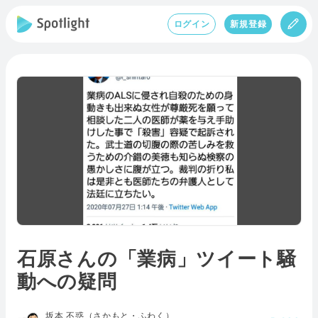
ログイン
新規登録
石原さんの「業病」ツイート騒
動への疑問
坂本 不惑（さかもと・ふわく）