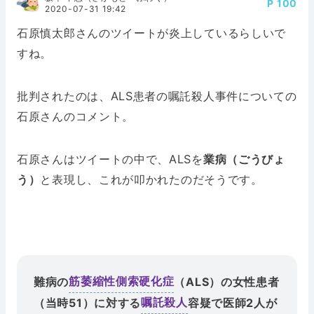
100
2020-07-31 19:42
石原慎太郎さんのツイートが炎上しているらしいで
すね。
批判されたのは、ALS患者の嘱託殺人事件についての
石原さんのコメント。
石原さんはツイートの中で、ALSを
業病（ごうびょ
う）
と表現し、これが叩かれたのだそうです。
難病の
（ALS）の女性患者
筋萎縮性側索硬化症
（当時51）に対する
容疑で医師2人が
嘱託殺人