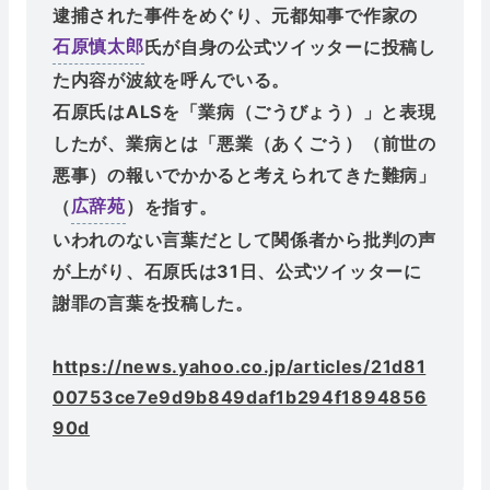
逮捕された事件をめぐり、元都知事で作家の
氏が自身の公式ツイッターに投稿し
石原慎太郎
た内容が波紋を呼んでいる。
石原氏はALSを「業病（ごうびょう）」と表現
したが、業病とは「悪業（あくごう）（前世の
悪事）の報いでかかると考えられてきた難病」
（
）を指す。
広辞苑
いわれのない言葉だとして関係者から批判の声
が上がり、石原氏は31日、公式ツイッターに
謝罪の言葉を投稿した。
https://news.yahoo.co.jp/articles/21d81
00753ce7e9d9b849daf1b294f1894856
90d