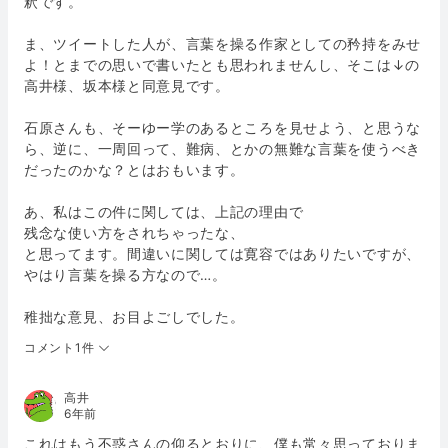
釈です。
ま、ツイートした人が、言葉を操る作家としての矜持をみせ
よ！とまでの思いで書いたとも思われませんし、そこは↓の
高井様、坂本様と同意見です。
石原さんも、そーゆー学のあるところを見せよう、と思うな
ら、逆に、一周回って、難病、とかの無難な言葉を使うべき
だったのかな？とはおもいます。
あ、私はこの件に関しては、上記の理由で
残念な使い方をされちゃったな、
と思ってます。間違いに関しては寛容ではありたいですが、
やはり言葉を操る方なので…。
稚拙な意見、お目よごしでした。
コメント1件
高井
6年前
これはもう不惑さんの仰るとおりに、僕も常々思っておりま