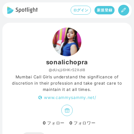
ログイン
新規登録
sonalichopra
@dUsjji6HKrS2Xdl8
Mumbai Call Girls understand the significance of
discretion in their profession and take great care to
maintain it at all times.
www.cammysammy.net/
0
フォロー
0
フォロワー