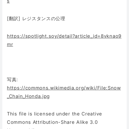
s
[翻訳] レジスタンスの公理
https://spotlight.soy/detail?article_id=8vknao9
mr
写真:
https://commons.wikimedia.org/wiki/File:Snow
_Chain_Honda.jpg
This file is licensed under the Creative
Commons Attribution-Share Alike 3.0