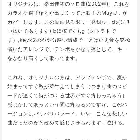
オリジナルは、桑田佳祐のソロ曲(2002年)。これを
カラオケ選手権とか出まくってた歌手のMay J．が
カバーします。この動画見る限り一発録り。ds(ﾀﾑ１
つ抜いてあります),b(5弦です),g（ストラトで
す）,key×2のやや分厚い編成で、とはいえ音を究極
省いたアレンジで、テンポをかなり落として、キー
をかなり高くして歌ってます。
これね、オリジナルの方は、アップテンポで、夏が
始まってすぐ秋が芽生えてしまう（つまり曲のスピ
ードが速くて詩がつくる世界がすぐ終わっちゃう）
感じがしてあっという間に終わるのですが、このバ
ージョンはバリバリバラード。いや、こんな悲しい
曲だったのかと改めて感じさせられます。泣ける。