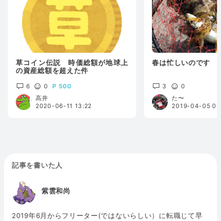
草コイン伝説 時価総額が地球上
春は忙しいのです
の資産総額を超えた件
6
0
500
3
0
高井
た〜
2020-06-11 13:22
2019-04-05 09
記事を書いた人
紫雲和尚
2019年6月からフリーター(ではないらしい）に転職じて早