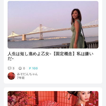
人生は短し進めよ乙女-【固定概念】私は嫌い
だ-
3
0
100
みそだんちゃん
7年前