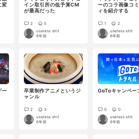
に変
イン取引所の低予算CM
ーのコラ画像コ
が最高だった
ィを紹介する
2
5
1
2
useless shit
useless shit
6年前
6年前
ゲー
卒業制作アニメというジ
GoToキャンペー
ャンル
2
3
0
0
useless shit
useless shit
6年前
6年前