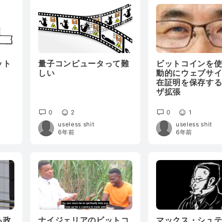
ット
量子コンピュータって難
ビットコインを
しい
動的にウェブサ
在証明を保存す
ザ拡張
0
2
0
1
useless shit
useless shit
6年前
6年前
る政
ナイジェリアのビットコ
マックス・シュ