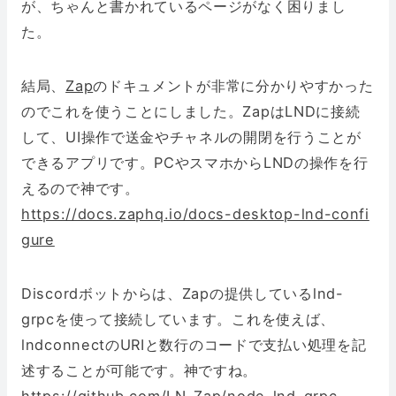
が、ちゃんと書かれているページがなく困りまし
た。
結局、
Zap
のドキュメントが非常に分かりやすかった
のでこれを使うことにしました。ZapはLNDに接続
して、UI操作で送金やチャネルの開閉を行うことが
できるアプリです。PCやスマホからLNDの操作を行
えるので神です。
https://docs.zaphq.io/docs-desktop-lnd-confi
gure
Discordボットからは、Zapの提供しているlnd-
grpcを使って接続しています。これを使えば、
lndconnectのURIと数行のコードで支払い処理を記
述することが可能です。神ですね。
https://github.com/LN-Zap/node-lnd-grpc