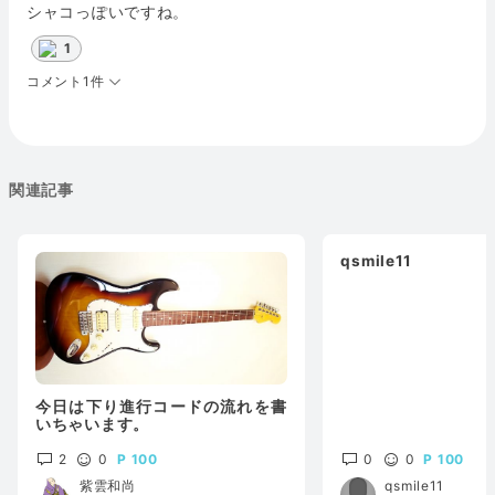
シャコっぽいですね。
1
コメント1件
関連記事
qsmile11
今日は下り進行コードの流れを書
いちゃいます。
2
0
100
0
0
100
紫雲和尚
qsmile11