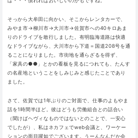
は・・・慣れればおいしいのかもですね。
そっから大牟田に向かい、そこからレンタカーで、
みやま市→柳川市→大川市→佐賀市への40キロあま
りのドライブを敢行しました。有明臨海道路は快適
なドライブながら、大川市から下道＝国道208号を通
ることになりました。市街地を通らざるを得ず、
「家具の●●」とかの看板を見るにつれても、たんす
の名産地ということをしみじみと感じたことであり
ました。
さて、佐賀では1年ぶりのご対面で、仕事のよもやま
話を1時間半ほど。彼はどうも労働組合との話合い
（聞けばヘヴィなものではないとのことで、一安心
でしたが）、私はネカフェでweb会議と、ワーケー
ションの面目躍如でございます。うーんなんだか会