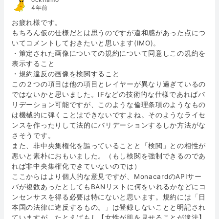
4年前
お疲れ様です。
もちろん仮の仕様だとは思うのですが違和感があった点につ
いてコメントしておきたいと思います(IMO)。
・策定された画像についての規約について同意しこの規約を
表示すること
・規約違反の画像を検閲すること
この２つの項目は他の項目とレイヤーが異なり過ぎているの
ではないかと思いました。IFなどの技術的な仕様であればバ
リデーション可能ですが、このような倫理条項のようなもの
は機械的に弾くことはできないですよね。そのようなライセ
ンスを作ったりして法的にバリデーションするしか方法がな
さそうです。
また、非中央集権化を謳っていることと「検閲」との相性が
悪いと素朴におもいました。（もし検閲を強制できるのであ
れば非中央集権化できていないのでは）
ここからはより個人的な意見ですが、MonacardのAPIサー
バが複数あったとしてもBANリストに何をいれるかなどにコ
ンセンサスを得る必要は特にないと思います。規約には「日
本国の法律に違反するもの。」は登録しないことと明記され
ていますが、たとえばもし【女性が肌を見せることが違法】