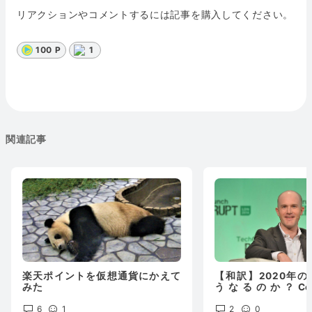
リアクションやコメントするには記事を購入してください。
100 P
1
関連記事
楽天ポイントを仮想通貨にかえて
【和訳】2020年
みた
うなるのか？Coinb
Brianの予測
6
1
2
0