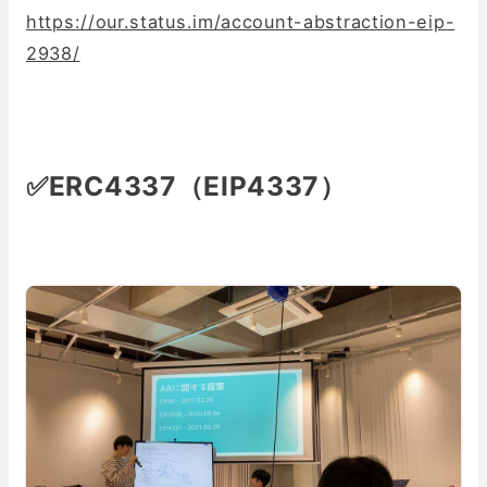
https://our.status.im/account-abstraction-eip-
2938/
✅ERC4337（EIP4337）