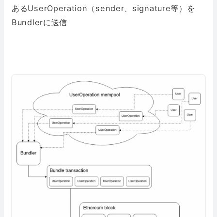
あるUserOperation（sender、signature等）を
Bundlerに送信