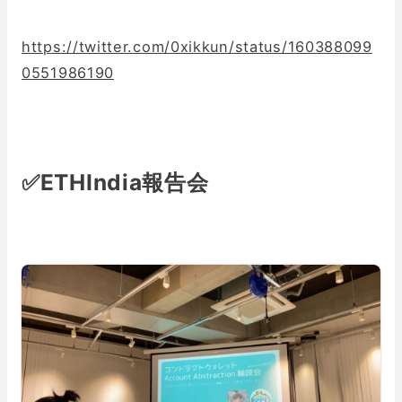
https://twitter.com/0xikkun/status/160388099
0551986190
✅ETHIndia報告会