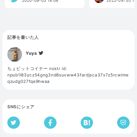
2020-09-03 14:06
2022-04-30 10
記事を書いた人
Yuya
ちょビットコイナー nostr id:
npub1l83ycz54gng3nd8suvww43fardjsca37x7z5rcwlme
qzudg027fqe9hwaa
SNSにシェア