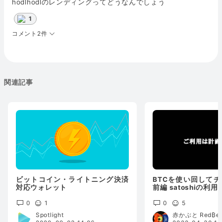
hodlhodlのレンディングってどうなんでしょう
1
コメント2件
関連記事
ビットコイン・ライトニング決済
BTCを使い回して
対応ウォレット
前編 satoshiの利
0
1
0
5
Spotlight
赤かぶと Red₿ea