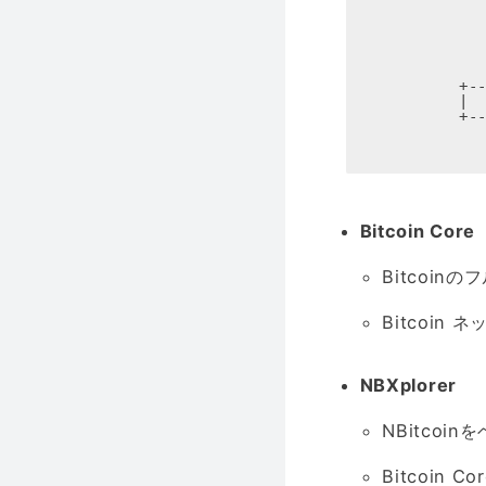
             
              
              
              
              
           +--
           |  
           +--
              
              
             
Bitcoin Core
Bitcoin
Bitcoi
NBXplorer
NBitcoi
Bitcoi