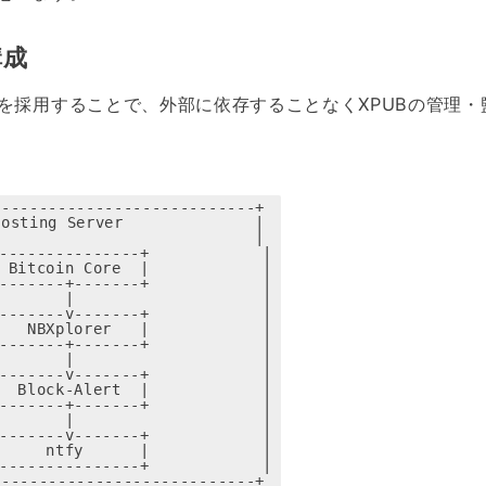
構成
を採用することで、外部に依存することなくXPUBの管理・
---------------------------+

osting Server              |

                           |

-------------+            |

itcoin Core  |            |

-----+-------+            |

　　   |                    |

-----v-------+            |

 NBXplorer   |            |

-----+-------+            |

　　   |                    |

-----v-------+            |

Block-Alert  |            |

-----+-------+            |

　　   |                    |

-----v-------+            |

   ntfy      |            |

-------------+            |

---------------------------+
