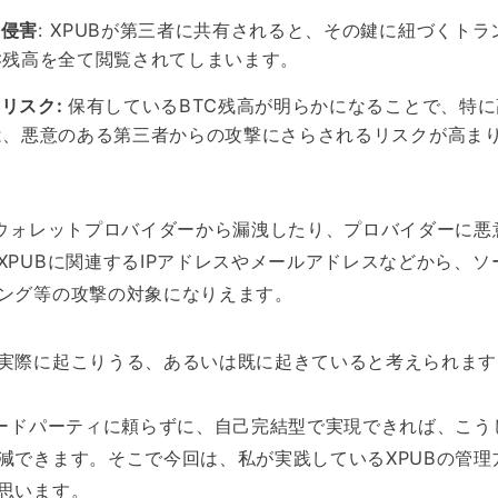
の侵害
: XPUBが第三者に共有されると、その鍵に紐づくトラ
C残高を全て閲覧されてしまいます。
リスク:
保有しているBTC残高が明らかになることで、特に
は、悪意のある第三者からの攻撃にさらされるリスクが高ま
がウォレットプロバイダーから漏洩したり、プロバイダーに悪
XPUBに関連するIPアドレスやメールアドレスなどから、ソ
ング等の攻撃の対象になりえます。
実際に起こりうる、あるいは既に起きていると考えられます
サードパーティに頼らずに、自己完結型で実現できれば、こう
減できます。そこで今回は、私が実践しているXPUBの管理
思います。