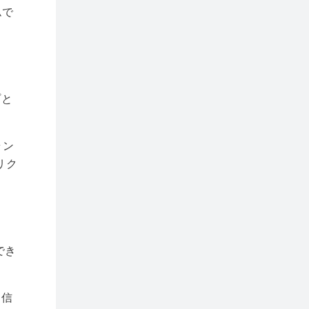
ムで
プと
ラン
リク
でき
送信