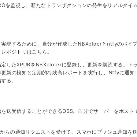
TXOを監視し、新たなトランザクションの発生をリアルタイ
実現するために、自分が作成したNBXploerとntfyのパイ
。レポジトリは
こちら
。
定したXPUBをNBXplorerに登録し、更新を購読する。ト
更新の検知と定期的な残高レポートを実行し、Ntfyに通知
信する。
信を送受信することができるOSS。自分でサーバーをホスト
Alertからの通知リクエストを受けて、スマホにプッシュ通知を