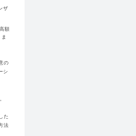
ンザ
高額
りま
意の
ーシ
。
した
方法