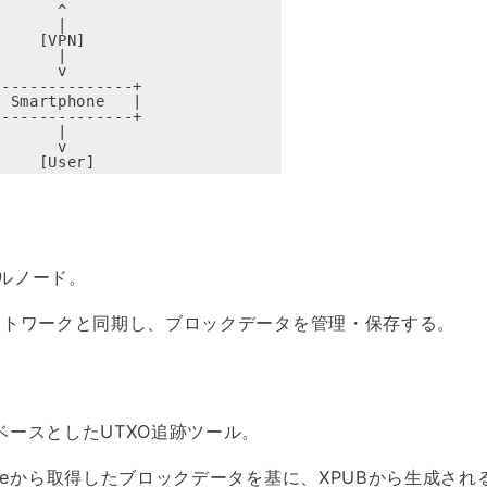
       ^
      |

    [VPN]

      |

      v

--------------+

 Smartphone   |

--------------+

      |

      v

     [User]
のフルノード。
n ネットワークと同期し、ブロックデータを管理・保存する。
nをベースとしたUTXO追跡ツール。
n Coreから取得したブロックデータを基に、XPUBから生成され