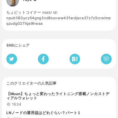
ちょビットコイナー nostr id:
npub1l83ycz54gng3nd8suvww43fardjsca37x7z5rcwlme
qzudg027fqe9hwaa
SNSにシェア
このクリエイターの人気記事
【Muun】ちょっと変わったライトニング搭載ノンカストデ
ィアルウォレット
1934
LNノードの運用益はどれぐらい？パート１