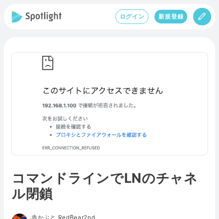
ログイン
新規登録
コマンドラインでLNのチャネ
ル閉鎖
赤かぶと Red₿ear2nd