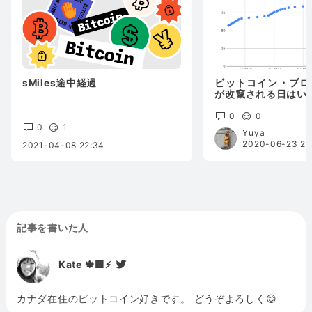
sMiles途中経過
ビットコイン・ブロ
が改竄される日はい
0
0
0
1
Yuya
2020-06-23 22
2021-04-08 22:34
記事を書いた人
Kate 🍁🟩⚡️
カナダ在住のビットコイン好きです。 どうぞよろしく😊