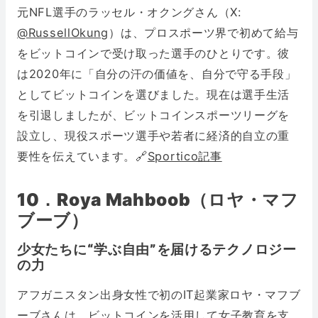
元NFL選手のラッセル・オクングさん（X:
@RussellOkung
）は、プロスポーツ界で初めて給与
をビットコインで受け取った選手のひとりです。彼
は2020年に「自分の汗の価値を、自分で守る手段」
としてビットコインを選びました。現在は選手生活
を引退しましたが、ビットコインスポーツリーグを
設立し、現役スポーツ選手や若者に経済的自立の重
要性を伝えています。🔗
Sportico記事
10．Roya Mahboob（ロヤ・マフ
ブーブ）
少女たちに“学ぶ自由”を届けるテクノロジー
の力
アフガニスタン出身女性で初のIT起業家ロヤ・マフブ
ーブさんは、ビットコインを活用して女子教育を支