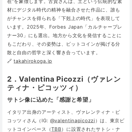
在”を象徴します。古賀さんは、土という伝統的な素
材にデジタル時代の精神を融合させた作品に、誰も
がチャンスを得られる「下剋上の時代」を表現して
います。2025年、Forbes Japan「カルチャープレ
ナー30」にも選出。地方から文化を発信することに
もこだわり、その姿勢は、ビットコインが掲げる分
散と自由の哲学と深く響き合っています。
🔗
takahirokoga.jp
2．Valentina Picozzi（ヴァレン
ティナ・ピコッツィ）
サトシ像に込めた「感謝と希望」
イタリア出身のアーティスト、ヴァレンティナ・ピ
コッツィさん（IG:
@valentinapicozzi
）は、東京ビ
ットコインベース（
TBB
）に設置されたサトシ・ナ