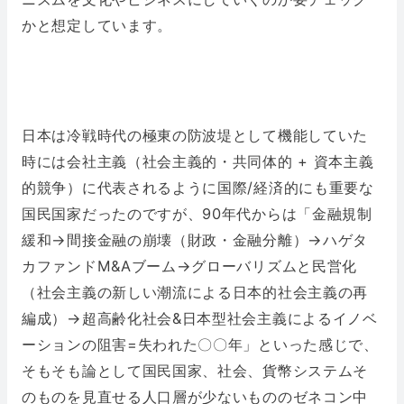
かと想定しています。
日本は冷戦時代の極東の防波堤として機能していた
時には会社主義（社会主義的・共同体的 + 資本主義
的競争）に代表されるように国際/経済的にも重要な
国民国家だったのですが、90年代からは「金融規制
緩和→間接金融の崩壊（財政・金融分離）→ハゲタ
カファンドM&Aブーム→グローバリズムと民営化
（社会主義の新しい潮流による日本的社会主義の再
編成）→超高齢化社会&日本型社会主義によるイノベ
ーションの阻害=失われた〇〇年」といった感じで、
そもそも論として国民国家、社会、貨幣システムそ
のものを見直せる人口層が少ないもののゼネコン中