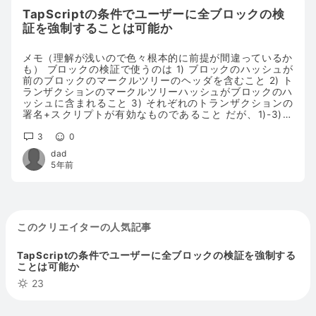
TapScriptの条件でユーザーに全ブロックの検
証を強制することは可能か
メモ（理解が浅いので色々根本的に前提が間違っているか
も） ブロックの検証で使うのは 1) ブロックのハッシュが
前のブロックのマークルツリーのヘッダを含むこと 2) ト
ランザクションのマークルツリーハッシュがブロックのハ
ッシュに含まれること 3) それぞれのトランザクションの
署名+スクリプトが有効なものであること だが、1)-3)の
全てはスクリプトのロジックで表現できる。したがって
「固定された特定のブロックXまでのビットコインのブロ
3
0
ックチェーンが正しくなければ検証に失敗する」ようなス
dad
クリプトを書くことができる。これは現実的とはいえない
5年前
サイズだが、MASTを使うと検証可能な長さのスクリプト
に収めることができるようになる（かもしれない）。つま
り、以下が言える。 ・「固定された特定のブロックXまで
のビットコインのブロックチェーンが正しくなければ検証
に失敗する」ような条件をTapScriptに入れられる。
このクリエイターの人気記事
TapScriptにこれを入れると嬉しいこと 1)
http://kmlab.iis.u-tokyo.ac.jp/papers/scaling19-
matsuura-final.pdf のかわりに、マイナーの報酬支払い
TapScriptの条件でユーザーに全ブロックの検証を強制する
TxのアウトプットがこのようなスクリプトをOR条件で含
ことは可能か
むような形になることを強制すれば、マイナーが確実にブ
23
ロック検証を行ったことを証明できる（さもないとブロッ
クチェーンが誤っていることを証明するトランザクション
で採掘報酬を奪われてしまう）。既存のブロック全ての検