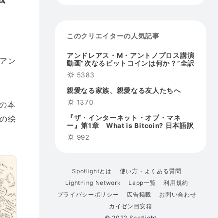
このクリエイターの人気記事
アンドレアス・M・アントノプロス講演
アン
動画“次なるビットコインは何か？”全訳
5383
親愛なる家族、親愛なる友人たちへ
1370
の本
『ザ・インターネット・オブ・マネ
の絵
ー』第1章 What is Bitcoin? 日本語訳
992
Spotlightとは
使い方・よくある質問
Lightning Network
Lapp一覧
利用規約
プライバシーポリシー
広告掲載
お問い合わせ
カイゼン目安箱
© 2022 Spotlight