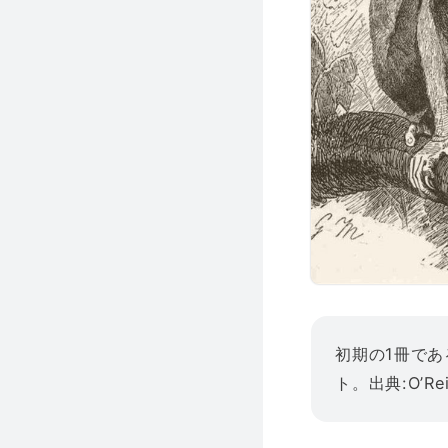
初期の1冊であ
ト。出典:O’Rei