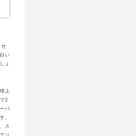
ませ
白い
しょ
球上
で2
ーパ
す。
、ス
アリ