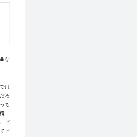
🐜な
では
だろ
っち
）精
、ビ
てビ