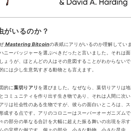
虫がいるのか？
ぜ
Mastering Bitcoin
の表紙にアリがいるのか理解してい
ハニーバッジャーを選ぶべきだったと言いました。それは面
しょうが、ほとんどの人はその意図することがわからないで
的には少し生意気すぎる動物とも言えます。
図的に
葉切りアリ
を選びました。なぜなら、葉切りアリは地
とコミュニティを作り出す生き物であり、それは人間に次い
アリは社会性のある生物ですが、彼らの面白いところは、ス
形成する点です。アリのコロニーはスーパーオーガニズムで
々の部分の単なる合計を大幅に超えた振る舞いの出現を示す
ムの完璧な例です。個々の部分、小さな動物、小さな昆虫、