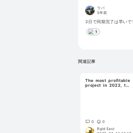
ラバ
5年前
3日で同期完了は早いで
1
関連記事
The most profitable
project in 2022, trx
mining(rgldtrx.com)
"MATIC
Polygon",cardano Is
it worth th
0
0
Rgld East