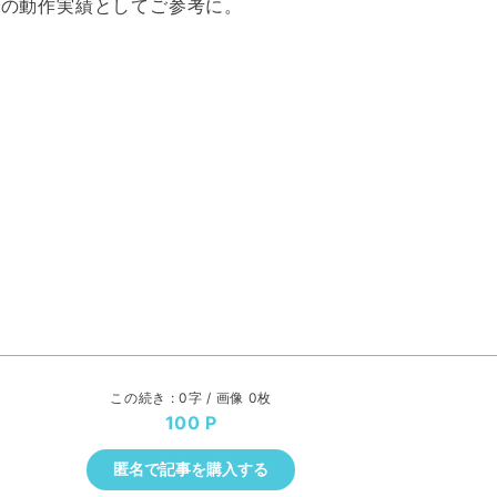
iでの動作実績としてご参考に。
この続き : 0字 / 画像 0枚
100
匿名で記事を購入する