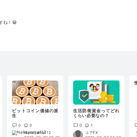
すね！😁
ビットコイン価値の派
生活防衛資金ってどれ
生
くらい必要なの？
0
0
0
1
Nakayama112
ユアFX