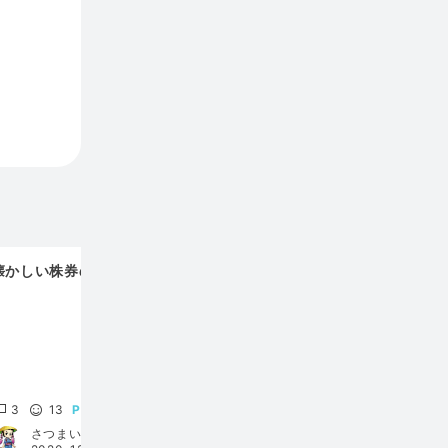
懐かしい株券の世界
約束手形が2026年を
6歳児
めどに廃止されるとい
でやさし
う報道を見て
児には
3
13
100
0
1
2
さつまいモナ
Midoyoshi
Da