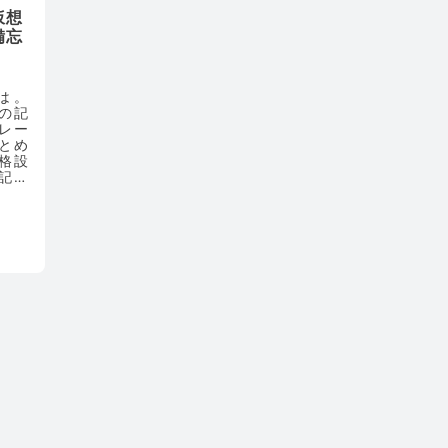
仮想
備忘
は。
この記
レー
とめ
格設
記事
で、
で読
下の
であ
らな
ださ
作っ
基本知
 ４）
る方々
には