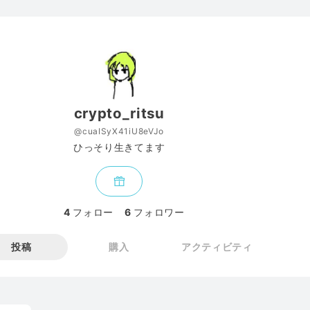
crypto_ritsu
@cuaISyX41iU8eVJo
ひっそり生きてます
4
フォロー
6
フォロワー
投稿
購入
アクティビティ