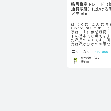
暗号資産トレード（
通貨取引）における
メモ etc
はじめに こんにち
Crypto_Ritsuです。 
事は、主に仮想通貨ト
ドの基本的な考えをま
た私用のメモです。価
定は私がほかの有用な
を読むための投げ銭用
おおよその部分は無料
0
0
10,000
むことができます。 以
crypto_ritsu
文章は全て私の主観
5年前
り、正しい情報とは限
いことを予めご了承く
い。 主に以下の構成で
てます。 １）価格の変動の
基本知識 ２）BTCの
識 ３）経済の基本知識
Twitterで参考にな
５）最後に １）価格の変動
の基本知識 価格の変化
主に三つあります。 デリバ
ティブ 取組高の大量清算
※1 取組高の急増 ※2 現物