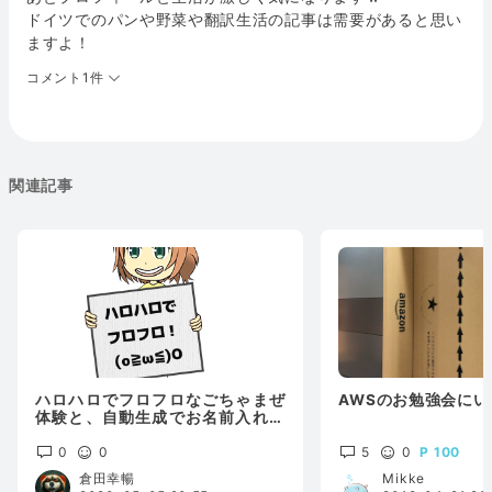
ドイツでのパンや野菜や翻訳生活の記事は需要があると思い
ますよ！
コメント1件
関連記事
ハロハロでフロフロなごちゃまぜ
AWSのお勉強会に
体験と、自動生成でお名前入れち
ゃいました画像
0
0
5
0
100
倉田幸暢
Mikke