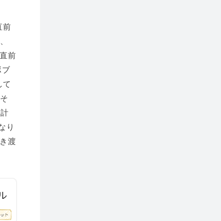
直前
し、
直前
ボブ
して
、そ
合計
となり
き渡