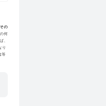
その
の何
ば、
なり
は等