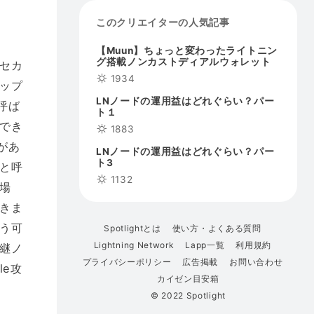
このクリエイターの人気記事
【Muun】ちょっと変わったライトニン
グ搭載ノンカストディアルウォレット
セカ
1934
ップ
LNノードの運用益はどれぐらい？パー
呼ば
ト１
でき
1883
があ
LNノードの運用益はどれぐらい？パー
ト3
と呼
1132
場
きま
う可
Spotlightとは
使い方・よくある質問
Lightning Network
Lapp一覧
利用規約
継ノ
プライバシーポリシー
広告掲載
お問い合わせ
le攻
カイゼン目安箱
© 2022 Spotlight