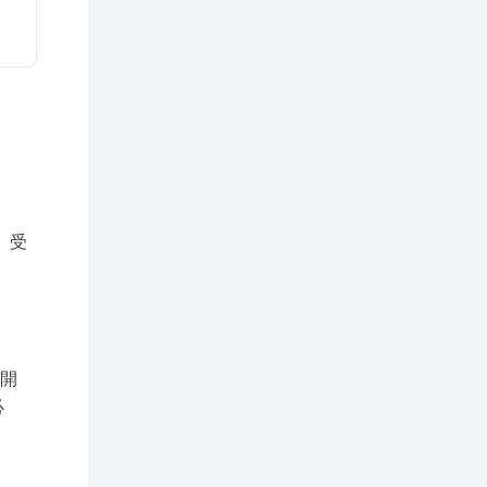
、受
公開
必