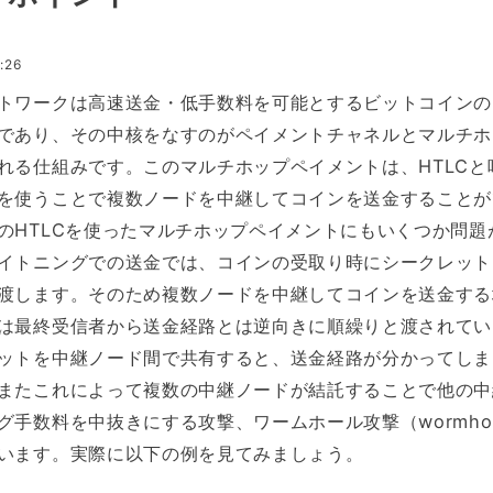
:26
トワークは高速送金・低手数料を可能とするビットコインの
であり、その中核をなすのがペイメントチャネルとマルチホ
れる仕組みです。このマルチホップペイメントは、HTLCと
を使うことで複数ノードを中継してコインを送金することが
のHTLCを使ったマルチホップペイメントにもいくつか問題
イトニングでの送金では、コインの受取り時にシークレット
渡します。そのため複数ノードを中継してコインを送金する
は最終受信者から送金経路とは逆向きに順繰りと渡されてい
ットを中継ノード間で共有すると、送金経路が分かってしま
またこれによって複数の中継ノードが結託することで他の中
グ手数料を中抜きにする攻撃、ワームホール攻撃（wormho
います。実際に以下の例を見てみましょう。