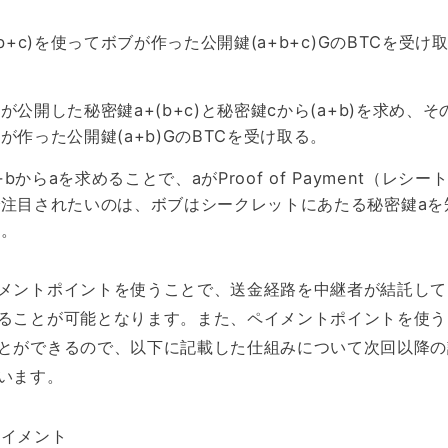
b+c)を使ってボブが作った公開鍵(a+b+c)GのBTCを受け
公開した秘密鍵a+(b+c)と秘密鍵cから(a+b)を求め、そ
が作った公開鍵(a+b)GのBTCを受け取る。
-bからaを求めることで、aがProof of Payment（レシー
注目されたいのは、ボブはシークレットにあたる秘密鍵aを
る。
メントポイントを使うことで、送金経路を中継者が結託して
ることが可能となります。また、ペイメントポイントを使う
とができるので、以下に記載した仕組みについて次回以降の
います。
ペイメント