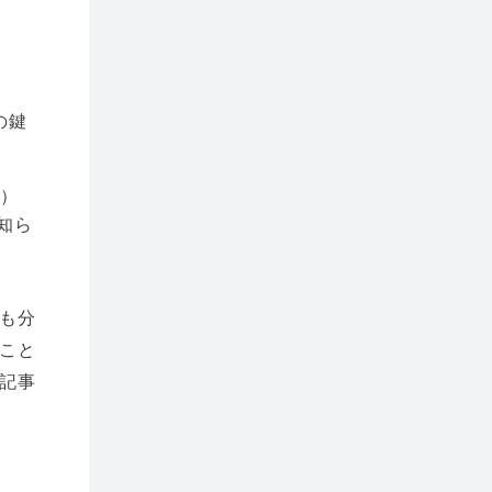
取
の鍵
ト）
知ら
も分
こと
記事