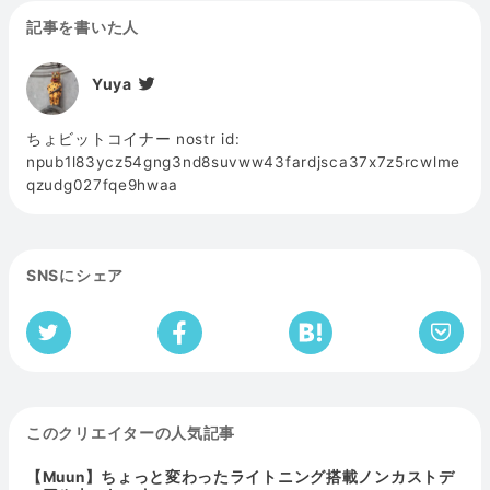
記事を書いた人
Yuya
ちょビットコイナー nostr id:
npub1l83ycz54gng3nd8suvww43fardjsca37x7z5rcwlme
qzudg027fqe9hwaa
SNSにシェア
このクリエイターの人気記事
【Muun】ちょっと変わったライトニング搭載ノンカストデ