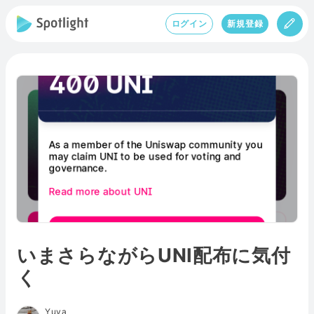
ログイン
新規登録
いまさらながらUNI配布に気付
く
Yuya