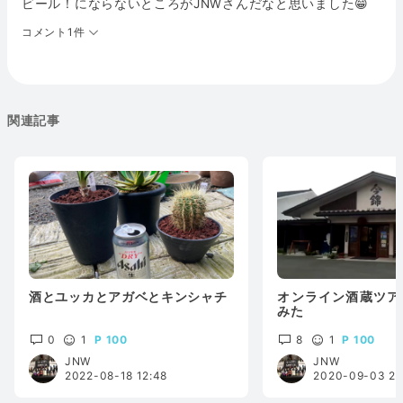
ビール！にならないところがJNWさんだなと思いました😁
コメント1件
関連記事
酒とユッカとアガベとキンシャチ
オンライン酒蔵ツア
みた
0
1
100
8
1
100
JNW
JNW
2022-08-18 12:48
2020-09-03 23