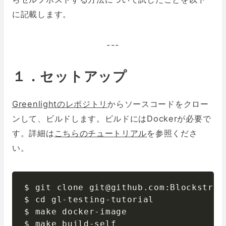
に記載します。
---
１．セットアップ
Greenlightのレポジトリ
からソースコードをクロー
ンして、ビルドします。ビルドにはDockerが必要で
す。詳細は
こちらのチュートリアル
を参照くださ
い。
$ git clone git@github
.
com
:
Blockstrea
$ cd gl
-
testing
-
tutorial

$ make docker
-
image

$ make build
-
self