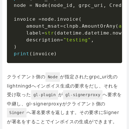
node 
=
 Node
(
node_id
,
 grpc_uri
,
 Creden
invoice 
=
node
.
invoice
(
    amount_msat
=
clnpb
.
AmountOrAny
(
any
    label
=
str
(
datetime
.
datetime
.
now
(
)
    description
=
"testing"
,
)
print
(
invoice
)
クライアント側の
が指定されたgrpc_uri先の
Node
lightningdへインボイス生成の要求をだし、それを
受け取った
が
へ要求を
gl-plugin
gl-signerproxy
中継し、gl-signerproxyがクライアント側の
へ署名要求を返します。その要求にSigner
Singer
が署名をすることでインボイスの生成ができます。