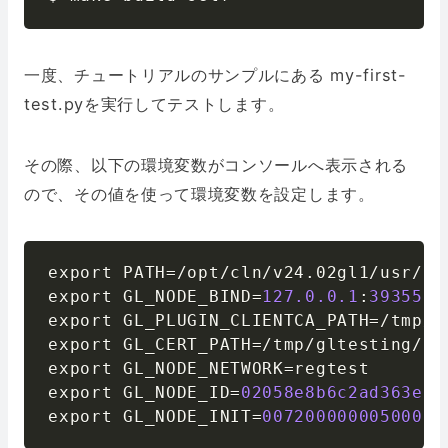
一度、チュートリアルのサンプルにある my-first-
test.pyを実行してテストします。
その際、以下の環境変数がコンソールへ表示される
ので、その値を使って環境変数を設定します。
export PATH
=
/
opt
/
cln
/
v24
.
02gl1
/
usr
/
lo
export GL_NODE_BIND
=
127.0
.0
.1
:
39355
export GL_PLUGIN_CLIENTCA_PATH
=
/
tmp
/
g
export GL_CERT_PATH
=
/
tmp
/
gltesting
/
tm
export GL_NODE_NETWORK
=
regtest

export GL_NODE_ID
=
02058e8b6c2ad363ec5
export GL_NODE_INIT
=
00720000000500060