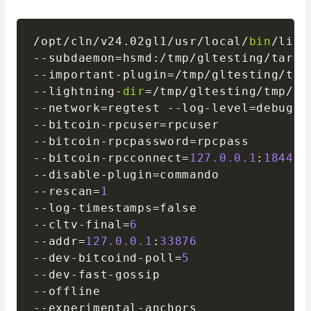
/
opt
/
cln
/
v24
.
02gl1
/
usr
/
local
/
bin
/
-
-
subdaemon
=
hsmd
:
/
tmp
/
gltesting
/
targe
-
-
important
-
plugin
=
/
tmp
/
gltesting
/
tar
-
-
lightning
-
dir
=
/
tmp
/
gltesting
/
tmp
/
te
-
-
network
=
regtest 
-
-
log
-
level
=
-
-
bitcoin
-
rpcuser
=
-
-
bitcoin
-
rpcpassword
=
-
-
bitcoin
-
rpcconnect
=
127.0
.0
.1
:
18443
-
-
disable
-
plugin
=
-
-
rescan
=
1
-
-
log
-
timestamps
=
-
-
cltv
-
final
=
6
-
-
addr
=
127.0
.0
.1
:
33876
-
-
dev
-
bitcoind
-
poll
=
5
-
-
dev
-
fast
-
-
-
-
-
experimental
-