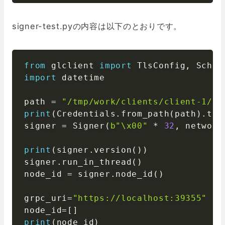
signer-test.pyの内容は以下のとおりです。
from
 glclient 
import
 TlsConfig
,
 Sched
import
 datetime

path 
=
"/tmp/work/clients/client-1/gr
print
(
Credentials
.
from_path
(
path
)
.
to_
signer 
=
 Signer
(
b"\x00"
*
32
,
 network
print
(
signer
.
version
(
)
)
signer
.
run_in_thread
(
)
node_id 
=
 signer
.
node_id
(
)
grpc_uri
=
"https://localhost:39355"
node_id
=
[
]
print
(
node_id
)