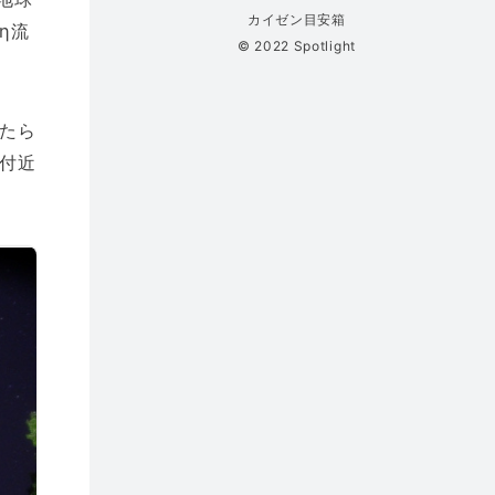
カイゼン目安箱
η流
© 2022 Spotlight
たら
付近