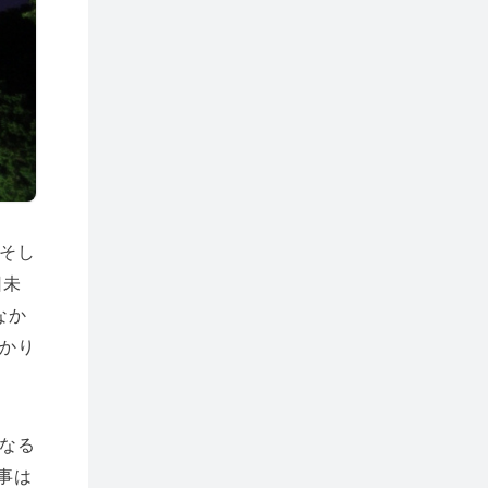
そし
日未
なか
かり
なる
事は