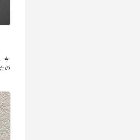
。今
たの