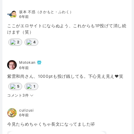
坂本 不惑（さかもと・ふわく）
6年前
ここがエロサイトにならぬよう、これからも1P投げて消し続
けます（笑）
2
4
Motokan
6年前
紫雲和尚さん、1000ptも投げ銭してる。下心見え見え❤️笑
5
1
コメント3件
culizusi
6年前
今見たらめちゃくちゃ長文になってました🤣