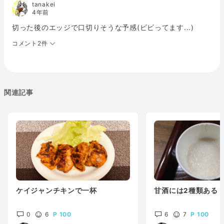
tanakei
4年前
切った後のエッジで口切りそうな予感(ビビってます...)
コメント2件
関連記事
ケイジャンチキンで一杯
甘酒には2種類ある
0
6
100
6
7
100