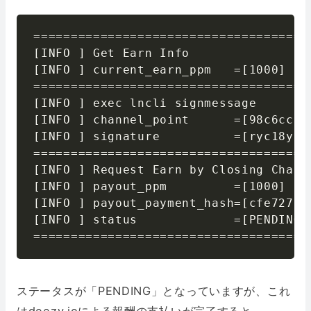
======================================
[INFO ] Get Earn Info

[INFO ] current_earn_ppm   =[1000]

======================================
[INFO ] exec lncli signmessage

[INFO ] channel_point      =[98c6ccf9
[INFO ] signature          =[ryc18yau
======================================
[INFO ] Request Earn by Closing Channe
[INFO ] payout_ppm         =[1000]

[INFO ] payout_payment_hash=[cfe72750
[INFO ] status             =[PENDING]

=====================================
ステータスが「PENDING」となっていますが、これ