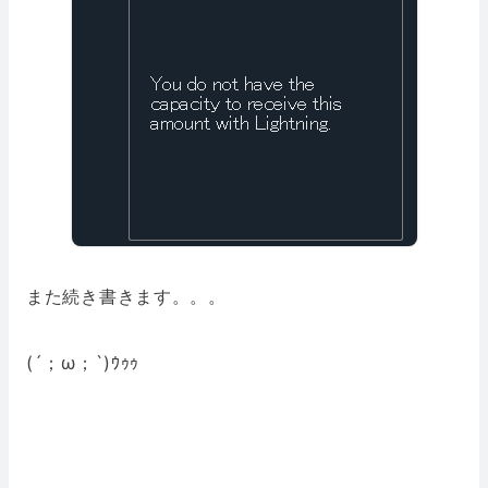
また続き書きます。。。
(´；ω；`)ｳｩｩ