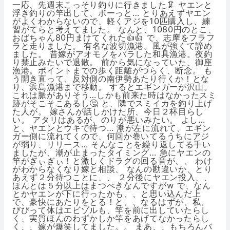
一応、先週末こっそり釣りに行きました🦑 ヤエンと
浮き釣りの竿出して、ボーっと… とりあえずヤエン
がよくわからないので、軽くアジを10匹購入し、練
習がてらと考えてました。 なんと、1080円のとこ、
おばちゃん80円まけてくれた👍👍 で、志摩をフラフ
ラと走りました。 有名な波切漁港。風が強くて諦め
ました。 昔嫁がアオモノをバラした和具漁港。夜釣
り禁止みたいで退散。 前から気になっていた、御座
漁港。ポイントまでの歩く距離がつらく、断念。 も
う開き直って、反対側の南伊勢あたり行くか！とな
り、浜島漁港まで移動。 するとエギンガーが沢山。
これは脈がありそう…しかも前来た時はなかったスミ
跡がそこそこあるし🤔 と、隣でスミイカを釣り上げ
た人が。 嫁さんが話しかけた所、今日２杯目らし
い。 アタリはあるが、のりが悪いみたい。 よし…
と、ヤエンとウキで待つ… 潮が左に流れて、エギン
ガー側に流れてくので、何回か巻いてるうちにアジ
が弱り、リリース… そんなことを繰り返してる手い
ましたが、潮が止まったタイミング… 急にヤエンの
竿がぎぃぎぃ！と激しくドラグの回る音が、、 わけ
がわからなくなり嫁と相談、 なんの勘違いか、とり
あえず２分待つことに、、 ２分後にヤエン投入、、
ほんとは５分以上はまつべきなんですがw で、なん
とかヤエンが下に行ったかも、、と思い込んだ上
で、豪快にあたりをとる！と、、なるはずが、私、
びびって体はエビゾルも、竿を前に出していたらし
く、実質ほんのわずかしか竿をあげてなかったらし
く、、嫁が爆笑してました。。 まあ、、もちろんバ