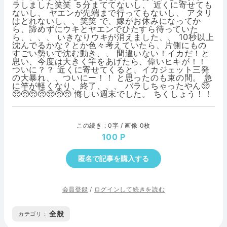
ラしました笑笑 ５分まててないし、 近くに寄せても
ないし、 ヤエンが先端まで行ってもないし、 アタリ
はとれないし、、笑笑 で、嫁がお休みになってか
ら、諦めずにウキとヤエンでひたすら待っていた
ら、、、、 いきなりウキが消えました、、 10秒以上
沈んでるかな？とか色々考えていたら、片側にもの
すごい勢いで沈む動き、、 間違いない！イカだ！と
思い、今度は大きく竿をあげたら、偉いヒキが！！
ついに？？ 近くに寄せてくると、イカジェット三発
の大暴れ、、ついにー！！ と思ったのも束の間。 急
に竿が軽くなり、終了、、、 バラしちゃったやん🥺
🥺🥺🥺🥺🥺🥺🥺 悔しい週末でした。 ちくしょう！！
この続き : 0字 / 画像 0枚
100
匿名で記事を購入する
会員登録
/
ログインして続きを読む
全般
カテゴリ :