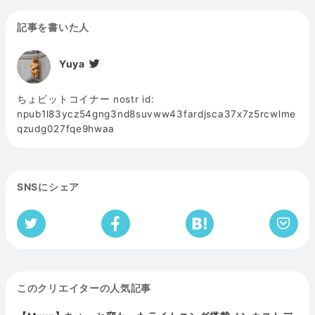
記事を書いた人
Yuya
ちょビットコイナー nostr id:
npub1l83ycz54gng3nd8suvww43fardjsca37x7z5rcwlme
qzudg027fqe9hwaa
SNSにシェア
このクリエイターの人気記事