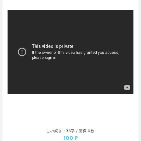
この続き : 36字 / 画像 0枚
100